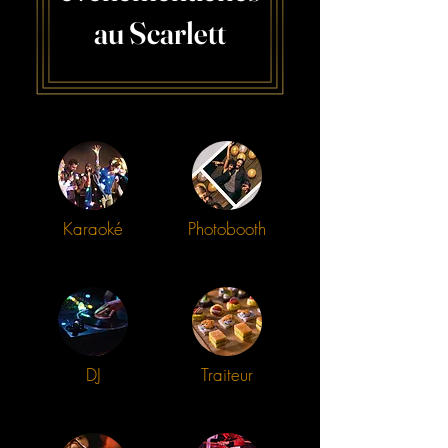
au Scarlett
Karaoké
Photobooth
DJ
Traiteur