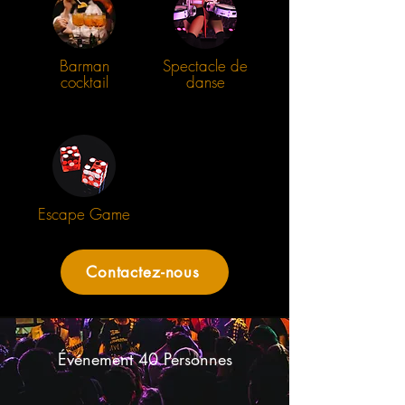
Barman
Spectacle de
cocktail
danse
Escape Game
Contactez-nous
Événement 40 Personnes