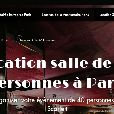
Soirée Entreprise Paris
Location Salle Anniversaire Paris
Location S
/
e Privée
Location Salle 40 Personnes
cation salle de
ersonnes à Par
ganiser votre évènement de 40 personnes
Scarlett