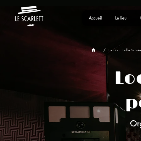
Accueil
Le lieu
/
Location Salle Soiré
Lo
p
Or