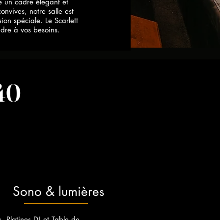
e un cadre élégant et
nvives, notre salle est
ion spéciale. Le Scarlett
dre à vos besoins.
 40
Sono & lumières
Platines DJ et Table de