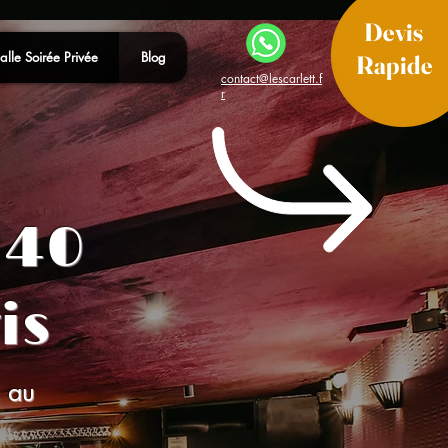
Devis
alle Soirée Privée
Blog
Rapide
contact@lescarlett.f
r
 40
is
 au