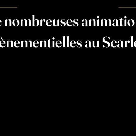
 nombreuses animati
ènementielles au Scarl
Photobooth
DJ
Traiteur
Barman
cocktail