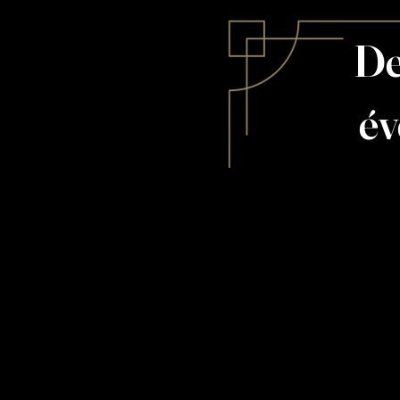
De
év
Karaoké