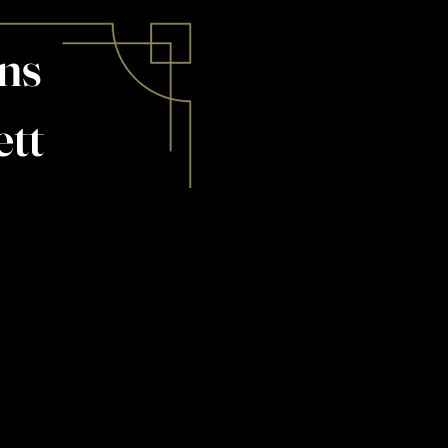
ons
ett
Spectacle de
danse